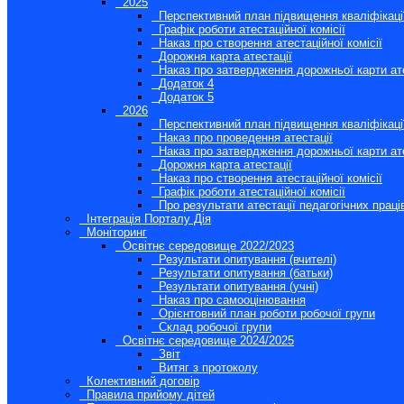
2025
Перспективний план підвищення кваліфікації
Графік роботи атестаційної комісії
Наказ про створення атестаційної комісії
Дорожня карта атестації
Наказ про затвердження дорожньої карти ате
Додаток 4
Додаток 5
2026
Перспективний план підвищення кваліфікації
Наказ про проведення атестації
Наказ про затвердження дорожньої карти ате
Дорожня карта атестації
Наказ про створення атестаційної комісії
Графік роботи атестаційної комісії
Про результати атестації педагогічних праці
Інтеграція Порталу Дія
Моніторинг
Освітнє середовище 2022/2023
Результати опитування (вчителі)
Результати опитування (батьки)
Результати опитування (учні)
Наказ про самооцінювання
Орієнтовний план роботи робочої групи
Склад робочої групи
Освітнє середовище 2024/2025
Звіт
Витяг з протоколу
Колективний договір
Правила прийому дітей