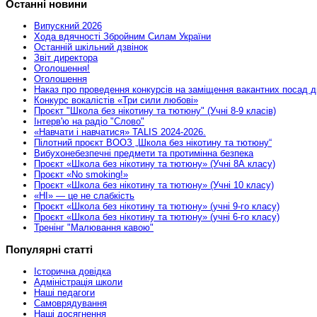
Останні новини
Випускний 2026
Хода вдячності Збройним Силам України
Останній шкільний дзвінок
Звіт директора
Оголошення!
Оголошення
Наказ про проведення конкурсів на заміщення вакантних посад д
Конкурс вокалістів «Три сили любові»
Проєкт "Школа без нікотину та тютюну" (Учні 8-9 класів)
Інтерв'ю на радіо "Слово"
«Навчати і навчатися» TALIS 2024-2026.
Пілотний проєкт ВООЗ „Школа без нікотину та тютюну“
Вибухонебезпечні предмети та протимінна безпека
Проєкт «Школа без нікотину та тютюну» (Учні 8А класу)
Проєкт «No smoking!»
Проєкт «Школа без нікотину та тютюну» (Учні 10 класу)
«НІ» — це не слабкість
Проєкт «Школа без нікотину та тютюну» (учні 9-го класу)
Проєкт «Школа без нікотину та тютюну» (учні 6-го класу)
Тренінг "Малювання кавою"
Популярні статті
Історична довідка
Адміністрація школи
Наші педагоги
Самоврядування
Наші досягнення