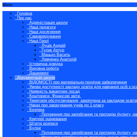
Menu
Головна
Про нас
Адміністрація школи
Наші педагоги
Наші досягнення
Самоврядування
Наші Герої
Луців Андрій
Гулик Артур
Мацько Василь
Левченко Анатолій
Історична довідка
Виховна робота
Дашкевичі
Документація школи
ВІДОМОСТІ про матеріально-технічне забезпечення
Умови доступності закладу освіти для навчання осіб з о
Наявність вакантних посад
Кошториси. Фінансові звіти.
Територія обслуговування, закріплена за закладом освіти
Наказ про зарахування учнів до 1 класу
Безпека
Положення про запобігання та протидію булінгу, н
Критерії оцінювання
Штатні розписи
Булінг
Положення про запобігання та протидію булінгу, 