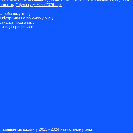
жорстокому поводженню з дітьми у школі в 2025/2026 навчальному році
 протидії булінгу у 2025/2026 н.р.
а робочому місці
 підтримки на робочому місці...
тизації працівників
изації працівників
х працівників школи у 2023 - 2024 навчальному році