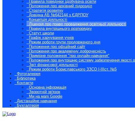
Правила поведінки здобувача освіти
Положення про архівний підрозділ
Стратегія розвитку
Довідка АБ №642144 з ЄДРПОУ
Концепція діяльності
Ліцензія про право провадження освітньої діяльності
Правила внутрішнього розпорядку
Статут школи
Графік харчування учнів
Режим роботи групи продовженого дня
Положення про офіційний сайт
Положення про академічну доброчесність
Примірне положення "про онлайн-навчання"
Положення про внутрішню систему забезпечення якості о
Звіт фінансової діяльності
Режим роботи Бориславського ЗЗСО І-ІІІст. №5
Фотогалерея
Бібліотека
Контакти
Основна інформація
Зворотній зв'язок
Ми на мапі Google
Дистанційне навчання
Бухгалтерія