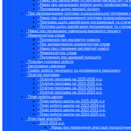
Наказ про запобігання та протидію насильству та 
Наказ про організацію роботи щодо профілактики та
Положення щодо протидії булінгу
Про запровадження політики психосоціальної підтримки н
Наказ про запровадження політики психосоціальної
Програма щодо запобігання дискримінації та стигма
Політика щодо запобігання дискримінації та стигмат
Наказ про організацію навчально-виховного процесу
Номенклатура справ
Положення про експертну комісію
Про затвердження номенклатури справ
Наказ про створення експертної комісії
Номенклатура справ
Положення про архівний підрозділ
Розклад гурткової роботи
Інклюзивне навчання
Графік роботи технічного та допоміжного персоналу
Освітня програма
Освітня програма на 2025-2026 н.р.
Освітня програма на 2024-2025 н.р.
Освітня програма на 2023-2024 н.р.
Освітня програма на 2022-2023 н.р.
План роботи школи
План роботи школи на 2025-2026 н.р
План роботи школи на 2023-2024 н.р
План роботи школи на 2022-2023 н.р.
План роботи школи на 2024-2025 н.р.
Атестація вчителів
2023-2024 н.р.
Наказ про проведення атестації педагогічни