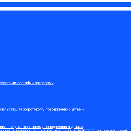
собливими освітніми потребами
асильству, та жорстокому поводженню з дітьми
насильству та жорстокому поводженню з дітьми