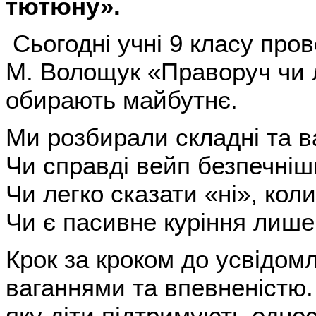
тютюну».
Сьогодні учні 9 класу пров
М. Волощук «Праворуч чи лі
обирають майбутнє.
Ми розбирали складні та в
Чи справді вейп безпечні
Чи легко сказати «ні», кол
Чи є пасивне куріння лише
Крок за кроком до усвідомл
ваганнями та впевненістю. 
яку діти підтримують одно