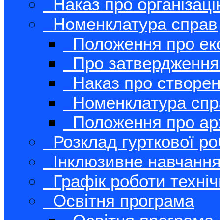
Наказ про організац
Номенклатура справ
Положення про екс
Про затвердження
Наказ про створенн
Номенклатура спр
Положення про арх
Розклад гурткової р
Інклюзивне навчанн
Графік роботи техні
Освітня програма