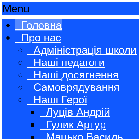
Menu
Головна
Про нас
Адміністрація школи
Наші педагоги
Наші досягнення
Самоврядування
Наші Герої
Луців Андрій
Гулик Артур
Мацько Василь