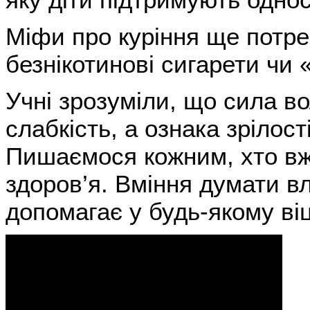
Міфи про куріння ще потре
безнікотинові сигарети чи 
Учні зрозуміли, що сила в
слабкість, а ознака зрілост
Пишаємося кожним, хто вже
здоров’я. Вміння думати в
допомагає у будь-якому віц